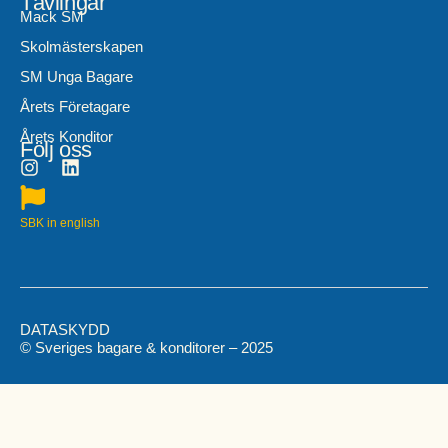
Tävlingar
Mack SM
Skolmästerskapen
SM Unga Bagare
Årets Företagare
Årets Konditor
Följ oss
SBK in english
DATASKYDD
© Sveriges bagare & konditorer – 2025