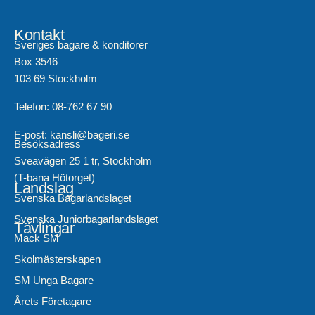
Kontakt
Sveriges bagare & konditorer
Box 3546
103 69 Stockholm
Telefon: 08-762 67 90
E-post: kansli@bageri.se
Besöksadress
Sveavägen 25 1 tr, Stockholm
(T-bana Hötorget)
Landslag
Svenska Bagarlandslaget
Svenska Juniorbagarlandslaget
Tävlingar
Mack SM
Skolmästerskapen
SM Unga Bagare
Årets Företagare